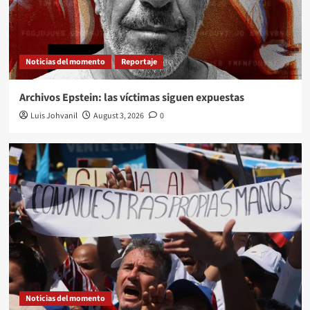
Noticias del momento
Reportaje
Archivos Epstein: las víctimas siguen expuestas
Luis Johvanil
August 3, 2026
0
Noticias del momento