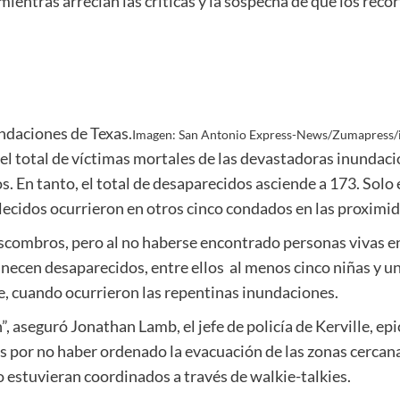
mientras arrecian las críticas y la sospecha de que los rec
ndaciones de Texas.
Imagen: San Antonio Express-News/Zumapress/
l total de víctimas mortales de las devastadoras inundaci
s. En tanto, el total de desaparecidos asciende a 173. Solo
llecidos ocurrieron en otros cinco condados en las proximi
escombros, pero al no haberse encontrado personas vivas e
ecen desaparecidos, entre ellos al menos cinco niñas y un
e, cuando ocurrieron las repentinas inundaciones.
”, aseguró Jonathan Lamb, el jefe de policía de Kerville, ep
por no haber ordenado la evacuación de las zonas cercanas a
estuvieran coordinados a través de walkie-talkies.