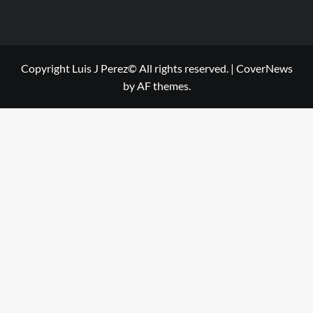
Copyright Luis J Perez© All rights reserved.
|
CoverNews
by AF themes.