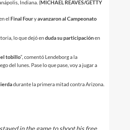
nápolis, Indiana. (
MICHAEL REAVES/GETTY
en el
Final Four
y
avanzaron al Campeonato
ctoria, lo que dejó en
duda su participación
en
 el tobillo
“, comentó Lendeborg a la
ego del lunes. Pase lo que pase, voy a jugar a
uierda
durante la primera mitad contra Arizona.
 stayed in the game to shoot his free