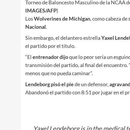
Torneo de Baloncesto Masculino de la NCAA de 2
IMAGES/AFP
)
Los
Wolverines de Michigan
, como cabeza de 
Nacional
.
Sin embargo, el delantero estrella
Yaxel Lende
el partido por el título.
“El
entrenador dijo
que lo peor sería un esguin
transmisión del partido, al final del encuentro.
menos que no pueda caminar”.
Lendeborg pisó el pie
de un defensor,
agravand
Abandonó el partido con 8:51 por jugar en el pri
Yaxel Lendeborg is in the medical te