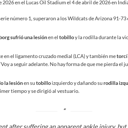
026 en el Lucas Oil Stadium el 4 de abril de 2026 en India
serie número 1, superaron a los Wildcats de Arizona 91-73 
borg
sufrió una lesión
en el
tobillo
y la rodilla durante la vi
ce en el ligamento cruzado medial (LCA) y también me
torcí
 “Voy a seguir adelante. No hay forma de que me pierda el ju
o la lesión
en su
tobillo
izquierdo y dañando su
rodilla izq
mer tiempo y se dirigió al vestuario.
nt after suffering an apparent ankle injury, but