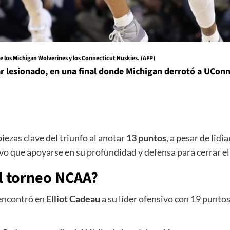
re los Michigan Wolverines y los Connecticut Huskies. (
AFP
)
ar lesionado, en una final donde Michigan derrotó a UCo
piezas clave del triunfo al anotar
13 puntos
, a pesar de lidi
o que apoyarse en su profundidad y defensa para cerrar el
el torneo
NCAA
?
 encontró en
Elliot Cadeau
a su líder ofensivo con 19 punto