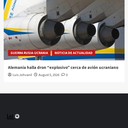
GUERRA RUSIA-UCRANIA
NOTICIA DE ACTUALIDAD
Alemania halla dron “explosivo” cerca de avión ucraniano
Luis Johvanil
August 5, 2026
0