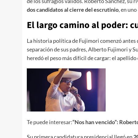
de los sufragios válidos. Roberto Sánchez, su ri
dos candidatos al cierre del escrutinio
, en uno
El largo camino al poder: c
La historia política de Fujimori comenzó antes 
separación de sus padres, Alberto Fujimori y S
heredó el peso más difícil de cargar: el apelli
Te puede interesar:
“Nos han vencido”: Roberto
Su primera candidatura presidencial llegó en
2