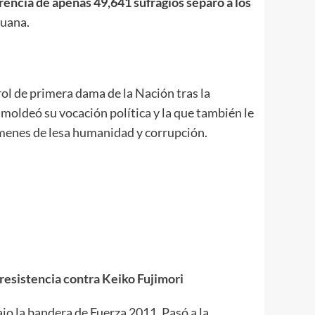
rencia de apenas 49,641 sufragios separó a los
ruana.
rol de primera dama de la Nación tras la
moldeó su vocación política y la que también le
rímenes de lesa humanidad y corrupción.
resistencia contra Keiko Fujimori
o la bandera de Fuerza 2011. Pasó a la