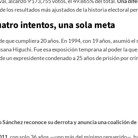
val, alcanzó 9′173,755 votos, el 49.865% del total.
Una dife
 de los resultados más ajustados de la historia electoral pe
uatro intentos, una sola meta
de que cumpliera 20 años. En 1994, con 19 años, asumió el 
usana Higuchi. Fue esa exposición temprana al poder la que 
do de un expresidente condenado a 25 años de prisión por c
 Sánchez reconoce su derrota y anuncia una coalición de 
011
, con solo 36 años —uno más del mínimo requerido—, baj