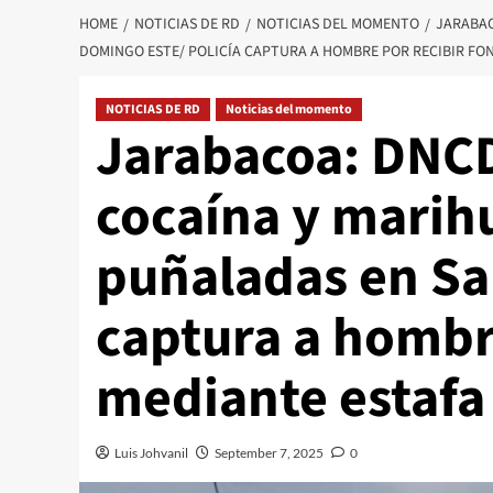
HOME
NOTICIAS DE RD
NOTICIAS DEL MOMENTO
JARABAC
DOMINGO ESTE/ POLICÍA CAPTURA A HOMBRE POR RECIBIR FO
NOTICIAS DE RD
Noticias del momento
Jarabacoa: DNCD 
cocaína y marih
puñaladas en San
captura a hombre
mediante estafa
Luis Johvanil
September 7, 2025
0