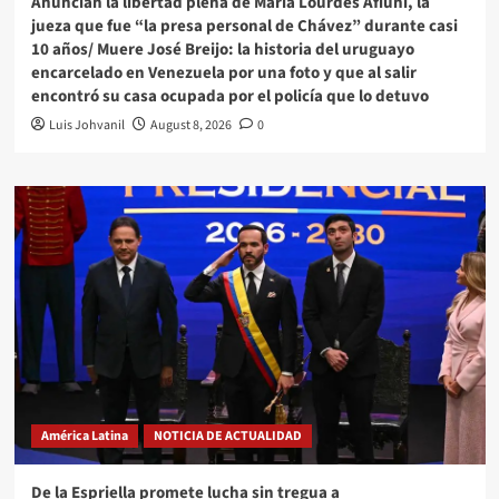
Anuncian la libertad plena de María Lourdes Afiuni, la
jueza que fue “la presa personal de Chávez” durante casi
10 años/ Muere José Breijo: la historia del uruguayo
encarcelado en Venezuela por una foto y que al salir
encontró su casa ocupada por el policía que lo detuvo
Luis Johvanil
August 8, 2026
0
América Latina
NOTICIA DE ACTUALIDAD
De la Espriella promete lucha sin tregua a