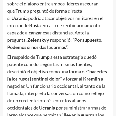
sobre el diálogo entre ambos líderes aseguran
que
Trump
preguntó de forma directa
si
Ucrania
podría atacar objetivos militares en el
interior de
Rusia
en caso de recibir armamento
capaz de alcanzar esas distancias. Ante la
pregunta,
Zelenskyy
respondió: “
Por supuesto.
Podemos si nos das las armas
”.
El respaldo de
Trump
a esta estrategia quedó
patente cuando, según las mismas fuentes,
describió el objetivo como una forma de “
hacerles
[a los rusos] sentir el dolor
” y forzar al
Kremlin
a
negociar. Un funcionario occidental, al tanto de la
llamada, interpretó la conversación como reflejo
de un creciente interés entre los aliados
occidentales de
Ucrania
por suministrar armas de
largo alcance que permitan “
llevar la guerra a los