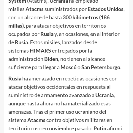
System
(Atacms).
Ucrania
ha empleado
misiles
Atacms
suministrados por
Estados Unidos
,
con un alcance de hasta
300 kilómetros (186
millas)
, para atacar objetivos en territorios
ocupados por
Rusia
y, en ocasiones, en el interior
de
Rusia
. Estos misiles, lanzados desde
sistemas
HIMARS
entregados por la
administración
Biden
, no tienen el alcance
suficiente para llegar a
Moscú
o
San Petersburgo
.
Rusia
ha amenazado en repetidas ocasiones con
atacar objetivos occidentales en respuesta al
suministro de armamento avanzado a
Ucrania
,
aunque hasta ahora no ha materializado esas
amenazas. Tras el primer uso ucraniano del
sistema
Atacms
contra objetivos militares en
territorio ruso en noviembre pasado,
Putin
afirmó