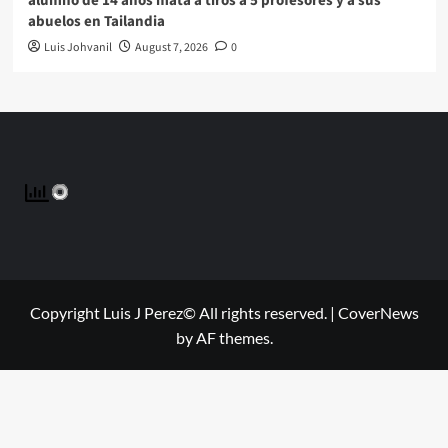
alumno de 14 años mata a tiros a 5 profesores y a sus
abuelos en Tailandia
Luis Johvanil
August 7, 2026
0
Copyright Luis J Perez© All rights reserved.
|
CoverNews
by AF themes.