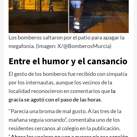
Los bomberos saltaron por el patio para apagar la
megafonía. (Imagen: X/@BomberosMurcia)
Entre el humor y el cansancio
El gesto de los bomberos fue recibido con simpatía
por los internautas, aunque los vecinos de la
localidad reconocieron en comentarios que
la
gracia se agotó con el paso de las horas
.
“Parecía una broma de mal gusto. A las tres de la
mañana seguía sonando”, comentaba uno de los
residentes cercanos al colegio en la publicación.
“
Ahora los vecinos no van a querer oír esa canción