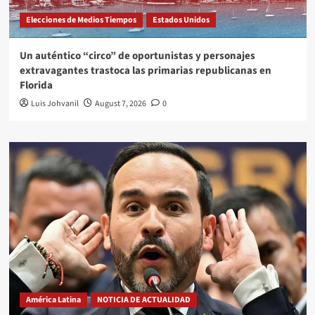
Elecciones de Medios Tiempos
Estados Unidos
Un auténtico “circo” de oportunistas y personajes
extravagantes trastoca las primarias republicanas en
Florida
Luis Johvanil
August 7, 2026
0
América Latina
NOTICIA DE ACTUALIDAD