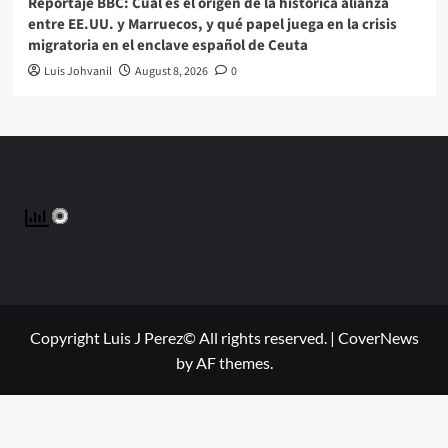
Reportaje BBC: Cuál es el origen de la histórica alianza
entre EE.UU. y Marruecos, y qué papel juega en la crisis
migratoria en el enclave español de Ceuta
Luis Johvanil
August 8, 2026
0
Copyright Luis J Perez© All rights reserved.
|
CoverNews
by AF themes.