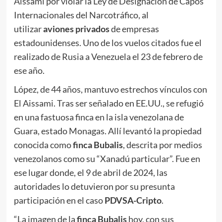
Aissami por violar la Ley de Designación de Capos
Internacionales del Narcotráfico, al
utilizar
aviones privados
de empresas
estadounidenses. Uno de los vuelos citados fue el
realizado de Rusia a Venezuela el 23 de febrero de
ese año.
López, de 44 años, mantuvo estrechos vínculos con
El Aissami. Tras ser señalado en EE.UU., se refugió
en una fastuosa finca en la isla venezolana de
Guara, estado Monagas. Allí levantó la propiedad
conocida como
finca Bubalis
, descrita por medios
venezolanos como su “Xanadú particular”. Fue en
ese lugar donde, el 9 de abril de 2024, las
autoridades lo detuvieron por su presunta
participación en el caso
PDVSA-Cripto
.
“La imagen de la
finca Bubalis
hoy, con sus