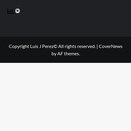
Copyright Luis J Perez© All rights reserved.
|
CoverNews
by AF themes.