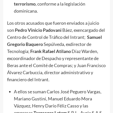
terrorismo
, conforme a la legislación
dominicana.
Los otros acusados que fueron enviados a juicio
son
Pedro Vinicio Padovani
Báez, exencargado del
Centro de Control de Tráfico del Intrant;
Samuel
Gregorio Baquero
Sepúlveda, exdirector de
Tecnología;
Frank Rafael Atilano
Díaz Warden,
excoordinador de Despacho y representante de
Beras ante el Comité de Compras; y Juan Francisco
Álvarez Carbuccia, director administrativo y
financiero del Intrant.
A ellos se suman Carlos José Peguero Vargas,
Mariano Gustini, Manuel Eduardo Mora
Vázquez, Henry Darío Féliz Casso y las
empresas
Transcore Latam
S.R.L., Aurix S.A.S.,