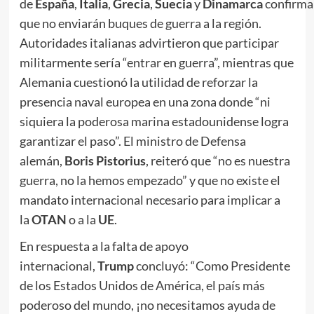
de
España
,
Italia
,
Grecia
,
Suecia
y
Dinamarca
confirma
que no enviarán buques de guerra a la región.
Autoridades italianas advirtieron que participar
militarmente sería “entrar en guerra”, mientras que
Alemania cuestionó la utilidad de reforzar la
presencia naval europea en una zona donde “ni
siquiera la poderosa marina estadounidense logra
garantizar el paso”. El ministro de Defensa
alemán,
Boris Pistorius
, reiteró que “no es nuestra
guerra, no la hemos empezado” y que no existe el
mandato internacional necesario para implicar a
la
OTAN
o a la
UE
.
En respuesta a la falta de apoyo
internacional,
Trump
concluyó: “Como Presidente
de los Estados Unidos de América, el país más
poderoso del mundo, ¡no necesitamos ayuda de