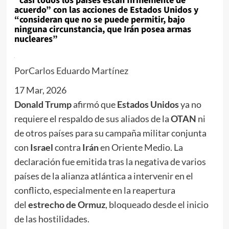
“casi todos los países están firmemente de
acuerdo” con las acciones de Estados Unidos y
“consideran que no se puede permitir, bajo
ninguna circunstancia, que Irán posea armas
nucleares”
Por
Carlos Eduardo Martínez
17 Mar, 2026
Donald Trump
afirmó que
Estados Unidos
ya no
requiere el respaldo de sus aliados de la
OTAN
ni
de otros países para su campaña militar conjunta
con
Israel
contra
Irán
en Oriente Medio. La
declaración fue emitida tras la negativa de varios
países de la alianza atlántica a intervenir en el
conflicto, especialmente en la reapertura
del
estrecho de Ormuz
, bloqueado desde el inicio
de las hostilidades.