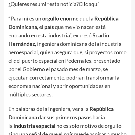
¿Quieres resumir esta noticia?Clic aquí
“Para mí es un
orgullo enorme
que la
República
Dominicana
, el
país
que me vio nacer, esté
entrando en esta industria”, expresó
Scarlin
Hernández
, ingeniera dominicana de la industria
aeroespacial, quien asegura que, si proyectos como
el del puerto espacial en Pedernales, presentado
por el Gobierno el pasado mes de marzo, se
ejecutan correctamente, podrían transformar la
economía nacional y abrir oportunidades en
múltiples sectores.
En palabras de la ingeniera, ver a la
República
Dominicana
dar sus
primeros pasos
hacia
la
industria espacial
no es solo motivo de orgullo,
sino una señal de que el
país
puede aspirar a mucho