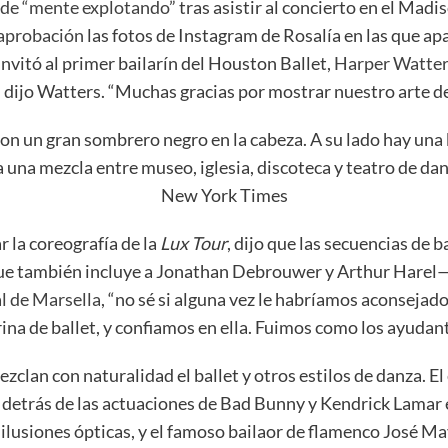
i de “mente explotando”
tras asistir al concierto en el Madi
aprobación
las fotos de Instagram de Rosalía en las que apa
invitó al primer bailarín del Houston Ballet,
Harper Watte
, dijo Watters. “Muchas gracias por mostrar nuestro arte de
a una mezcla entre museo, iglesia, discoteca y teatro de d
New York Times
r la coreografía de la
Lux Tour
, dijo que las secuencias de b
que también incluye a Jonathan Debrouwer y Arthur Harel—
al de Marsella
, “no sé si alguna vez le habríamos aconsejado
ina de ballet, y confiamos en ella. Fuimos como los ayudan
ezclan con naturalidad el ballet
y otros estilos de danza. E
a detrás de las actuaciones de Bad Bunny y Kendrick Lamar
 ilusiones ópticas, y el famoso bailaor de flamenco José M