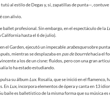
tú al estilo de Degas y, sí, zapatillas de punta—, contuve 
 con alivio.
e ballet profesional. Sin embargo, en el espectáculo de la
L
California hasta el 6 de julio).
en el Garden, ejecutó un impecable
arabesque
sobre puntas
pués, mientras se
desplazaba en
pas de bourrée
hacia el f
ncente a los de un cisne: fluidos, pero con una gran articu
salía lo ha estado estudiando.
mpulsa su álbum
Lux
. Rosalía, que se inició en el flamenco,
as. En
Lux
, incorpora elementos de ópera y
canta en 13 idi
Su baile es balletístico de la misma forma que su música es 