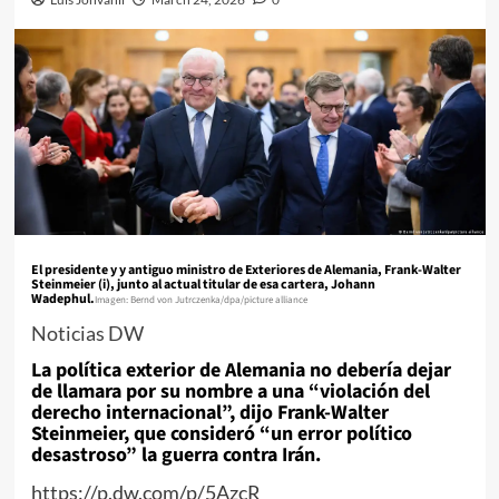
El presidente y y antiguo ministro de Exteriores de Alemania, Frank-Walter
Steinmeier (i), junto al actual titular de esa cartera, Johann
Wadephul.
Imagen: Bernd von Jutrczenka/dpa/picture alliance
Noticias DW
La política exterior de Alemania no debería dejar
de llamara por su nombre a una “violación del
derecho internacional”, dijo Frank-Walter
Steinmeier, que consideró “un error político
desastroso” la guerra contra Irán.
https://p.dw.com/p/5AzcR