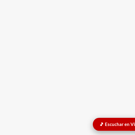
🎵 Escuchar en V