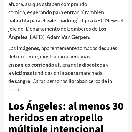
afuera, así que estaban comprando
comida,
esperando para entrar
. Y también
había
fila
para el
valet parking
“, dijo a ABC News el
jefe del Departamento de Bomberos de
Los
Ángeles
(LAFD),
Adam Van Gerpen
.
Las
imágenes
, aparentemente tomadas después
del incidente, mostraban a personas
en
pánico
corriendo
afuera de la
discoteca
y
a
víctimas
tendidas en la
acera
manchada
de
sangre
. Otras personas
lloraban
cerca de la
zona.
Los Ángeles: al menos 30
heridos en atropello
múltiple intencional