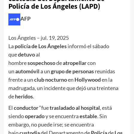
Policía de Los Ángeles (LAPD)
AFP
Los Ángeles
–
jul. 19, 2025
La
policía de Los Ángeles
informó el sábado
que
detuvo
al
hombre
sospechoso
de
atropellar
con
un
automóvil
a un
grupo de personas
reunidas
frente a un
club nocturno
en
Hollywood
en la
madrugada, un incidente que dejó una treintena
de
heridos
.
El
conductor
“fue
trasladado al hospital
, está
siendo
operado
y se encuentra
estable
. Sin
embargo, no puede irse; se encuentra
bajo
custodia
del Departamento de
Policía
de
Los