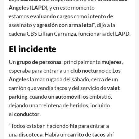
Ángeles
(
LAPD
), y en este momento
estamos
evaluando cargos
como intento de
asesinato y
agresión con arma letal
“, dijo a la
cadena CBS Lillian Carranza, funcionaria del
LAPD
.
El incidente
Un
grupo de personas
, principalmente
mujeres
,
esperaba para entrar a un
club nocturno
de
Los
Ángeles
la madrugada del sábado, cerca de un
camión que vendía tacos y del servicio de
valet
parking
, cuando un
automóvil
los embistió,
dejando una treintena de
heridos
, incluido
el
conductor
.
“Todos estaban haciendo
fila
para entrar a
una
discoteca
. Había un
carrito de tacos
ahí