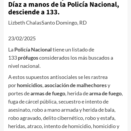
Díaz a manos de la Policía Nacional,
desciende a 133.
Lizbeth Chalas
Santo Domingo, RD
Facebook
Twitter
Whatsapp
Comentarios
23/02/2025
La
Policía Nacional
tiene un listado de
133
prófugos
considerados los más buscados a
nivel nacional.
A estos supuestos antisociales se les rastrea
por
homicidios
,
asociación de malhechores
y
portes de
armas de fuego
, herida de
arma de fuego
,
fuga de cárcel pública, secuestro e intento de
asesinato, robo a mano armada y herida de bala,
robo agravado, delito cibernético, robo y estafa,
heridas, atraco, intento de homicidio, homicidio y