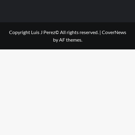
Copyright Luis J Perez© All rights reserved.
|
CoverNews
by AF themes.