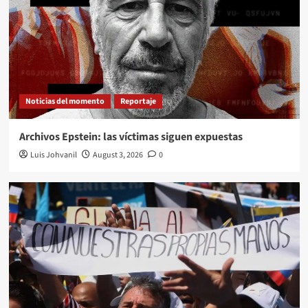
Noticias del momento
Reportaje
Archivos Epstein: las víctimas siguen expuestas
Luis Johvanil
August 3, 2026
0