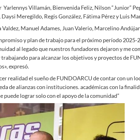
or
Yarlennys Villamán, Bienvenida Feliz, Nilson “Junior” 
 Daysi Meregildo, Regis González, Fátima Pérez y Luis Ma
 Valdez, Manuel Adames, Juan Valerio, Marcelino Andújar
mpromiso y plan de trabajo para el próximo período 2025-
nuidad al legado que nuestros fundadores dejaron y me co
 y trabajando para alcanzar los objetivos y proyectos de
os», expresó.
acer realidad el sueño de FUNDOARCU de contar con un loc
eda de alianzas con instituciones. académicas con la final
se puede lograr solo con el apoyo de la comunidad”