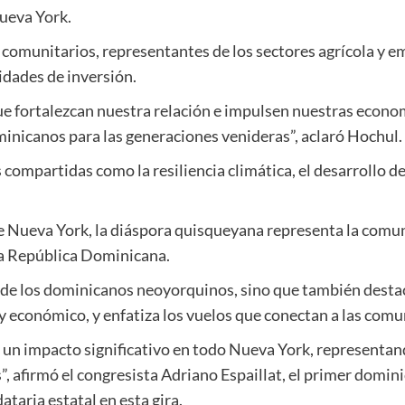
Nueva York.
comunitarios, representantes de los sectores agrícola y e
idades de inversión.
ue fortalezcan nuestra relación e impulsen nuestras econ
minicanos para las generaciones venideras”, aclaró Hochul.
compartidas como la resiliencia climática, el desarrollo de
 de Nueva York, la diáspora quisqueyana representa la com
la República Dominicana.
s de los dominicanos neoyorquinos, sino que también desta
 y económico, y enfatiza los vuelos que conectan a las com
n impacto significativo en todo Nueva York, representando
, afirmó el congresista Adriano Espaillat, el primer domin
aria estatal en esta gira.