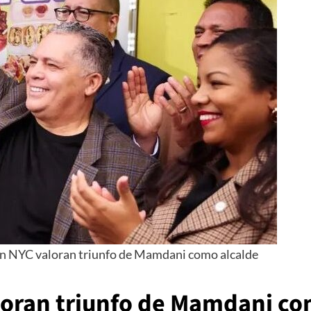
n NYC valoran triunfo de Mamdani como alcalde
oran triunfo de Mamdani co