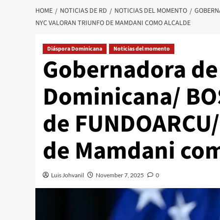
HOME
NOTICIAS DE RD
NOTICIAS DEL MOMENTO
GOBERNA
NYC VALORAN TRIUNFO DE MAMDANI COMO ALCALDE
Diáspora Dominicana
Noticias del momento
Gobernadora de 
Dominicana/ BO
de FUNDOARCU/ 
de Mamdani com
Luis Johvanil
November 7, 2025
0