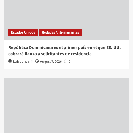
Estados Unidos
Redadas Anti-migrantes
República Dominicana es el primer país en el que EE. UU.
cobrará fianza a solicitantes de residencia
Luis Johvanil
August 7, 2026
0