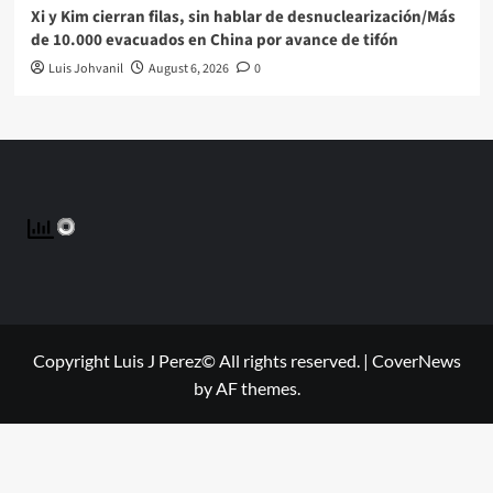
Xi y Kim cierran filas, sin hablar de desnuclearización/Más
de 10.000 evacuados en China por avance de tifón
Luis Johvanil
August 6, 2026
0
Copyright Luis J Perez© All rights reserved.
|
CoverNews
by AF themes.