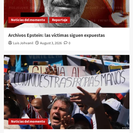
Noticias del momento
Reportaje
Archivos Epstein: las víctimas siguen expuestas
Luis Johvanil
August 3, 2026
0
Noticias del momento