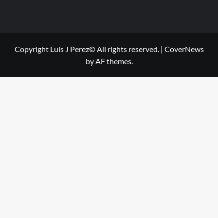
Copyright Luis J Perez© All rights reserved.
|
CoverNews
by AF themes.