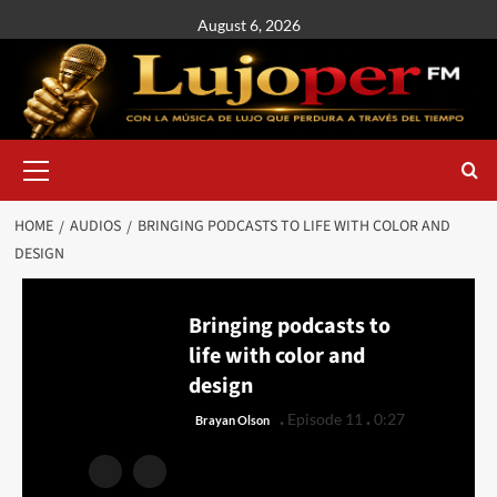
August 6, 2026
HOME
AUDIOS
BRINGING PODCASTS TO LIFE WITH COLOR AND
DESIGN
Bringing podcasts to
life with color and
design
.
.
Episode 11
0:27
Brayan Olson