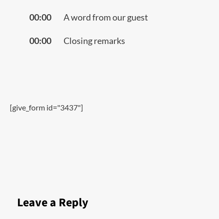
00:00
A word from our guest
00:00
Closing remarks
[give_form id="3437"]
Leave a Reply