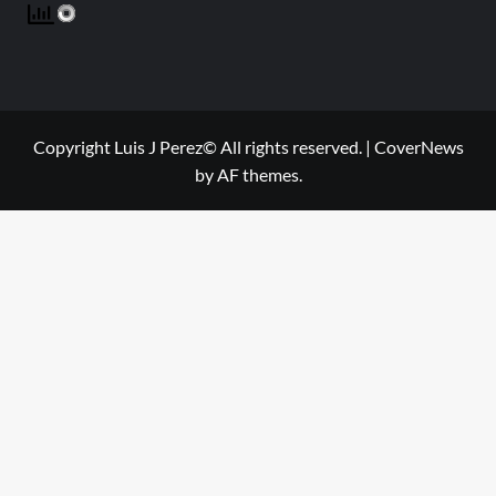
Copyright Luis J Perez© All rights reserved.
|
CoverNews
by AF themes.