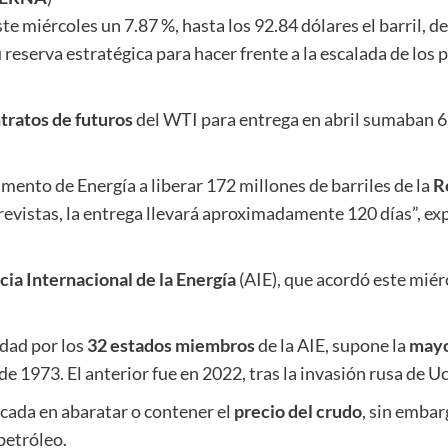
te miércoles un 7.87 %, hasta los 92.84 dólares el barril, 
 reserva estratégica para hacer frente a la escalada de los 
tratos de futuros
del WTI para entrega en abril sumaban 6.
ento de Energía a liberar 172 millones de barriles de la
R
vistas, la entrega llevará aproximadamente 120 días”, expl
ia Internacional de la Energía
(AIE), que acordó este miér
idad por los
32 estados miembros
de la AIE, supone la
mayo
 de 1973. El anterior fue en 2022, tras la invasión rusa de U
ocada en abaratar o contener el
precio del crudo
, sin embar
petróleo.