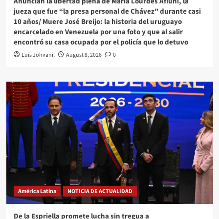
Anuncian la libertad plena de María Lourdes Afiuni, la
jueza que fue “la presa personal de Chávez” durante casi
10 años/ Muere José Breijo: la historia del uruguayo
encarcelado en Venezuela por una foto y que al salir
encontró su casa ocupada por el policía que lo detuvo
Luis Johvanil
August 8, 2026
0
América Latina
NOTICIA DE ACTUALIDAD
De la Espriella promete lucha sin tregua a