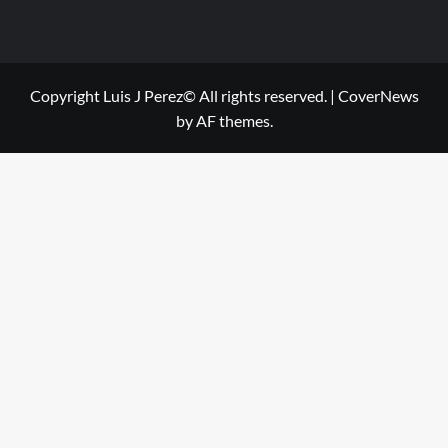
Copyright Luis J Perez© All rights reserved.
|
CoverNews
by AF themes.