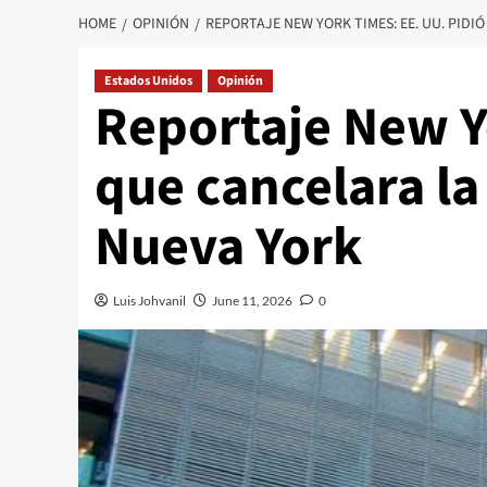
HOME
OPINIÓN
REPORTAJE NEW YORK TIMES: EE. UU. PID
Estados Unidos
Opinión
Reportaje New Y
que cancelara la
Nueva York
Luis Johvanil
June 11, 2026
0