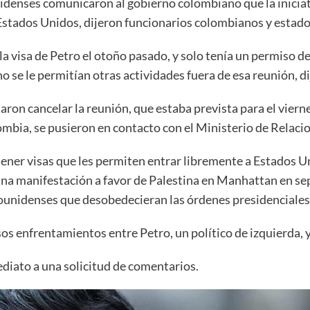
enses comunicaron al gobierno colombiano que la iniciativ
a Estados Unidos, dijeron funcionarios colombianos y estad
 visa de Petro el otoño pasado, y solo tenía un permiso de 
 se le permitían otras actividades fuera de esa reunión, di
ron cancelar la reunión, que estaba prevista para el viern
ombia, se pusieron en contacto con el Ministerio de Relaci
tener visas que les permiten entrar libremente a Estados 
 una manifestación a favor de Palestina en Manhattan en s
adounidenses que desobedecieran las órdenes presidenciales
sos enfrentamientos entre Petro, un político de izquierda,
diato a una solicitud de comentarios.