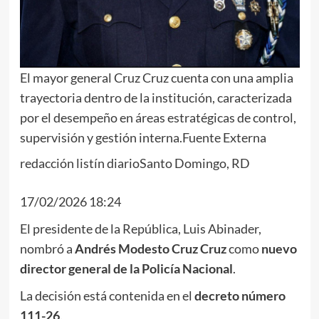
El mayor general Cruz Cruz cuenta con una amplia
trayectoria dentro de la institución, caracterizada
por el desempeño en áreas estratégicas de control,
supervisión y gestión interna.
Fuente Externa
redacción listín diario
Santo Domingo, RD
Facebook
Twitter
Whatsapp
Comentarios
17/02/2026 18:24
El presidente de la República, Luis Abinader,
nombró a
Andrés Modesto Cruz Cruz
como
nuevo
director general de la Policía Nacional
.
La decisión está contenida en el
decreto número
111-26
.