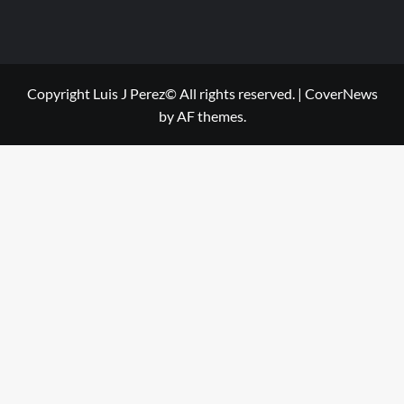
Copyright Luis J Perez© All rights reserved.
|
CoverNews
by AF themes.