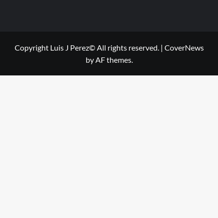
Copyright Luis J Perez© All rights reserved.
|
CoverNews
by AF themes.