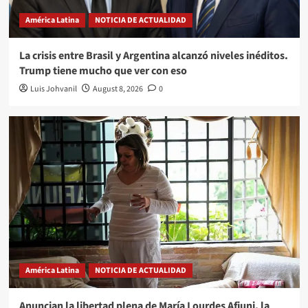
América Latina
NOTICIA DE ACTUALIDAD
La crisis entre Brasil y Argentina alcanzó niveles inéditos.
Trump tiene mucho que ver con eso
Luis Johvanil
August 8, 2026
0
América Latina
NOTICIA DE ACTUALIDAD
Anuncian la libertad plena de María Lourdes Afiuni, la