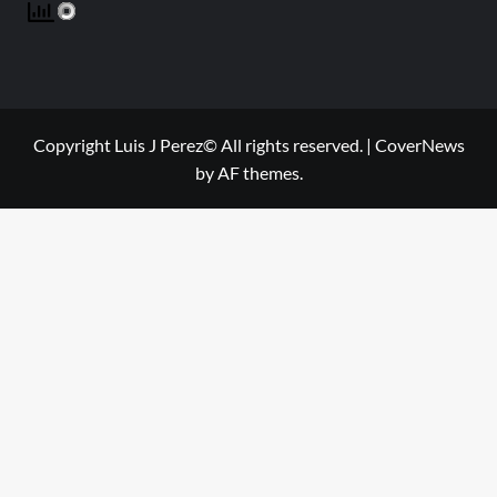
Copyright Luis J Perez© All rights reserved.
|
CoverNews
by AF themes.