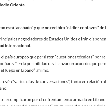
edio Oriente
.
án está “acabado” y que no recibirá “ni diez centavos” d
rincipales negociadores de Estados Unidos e Irán disponen 
dad internacional
.
cia el país europeo que persisten “cuestiones técnicas” por 
onfianza” en la posibilidad de alcanzar un acuerdo que per
 el fuego en Líbano”, afirmó.
prevén “varios días de conversaciones”, tanto en relación a
bano.
rdo se complicaron por el enfrentamiento armado en Líbano
obre el cierre del estrecho de Ormuz, paso clave para el fluj