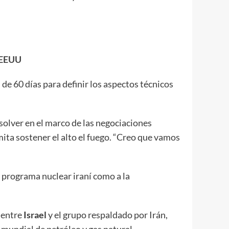
e EEUU
de 60 días para definir los aspectos técnicos
resolver en el marco de las negociaciones
mita sostener el alto el fuego. “Creo que vamos
l programa nuclear iraní como a la
 entre
Israel
y el grupo respaldado por Irán,
o mundial de petróleo y gas natural.