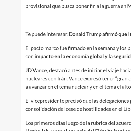
provisional que busca poner fin a la guerra en
M
Te puede interesar:
Donald Trump afirmó que Ir
El pacto marco fue firmado en la semana y los p
con
impacto en la economía global y la seguri
JD Vance
, destacó antes de iniciar el viaje ha
nucleares con Irán. Vance expresó tener “gran c
a avanzar en el tema nuclear y en el tema el alto
El vicepresidente precisó que las delegaciones 
consolidación del cese de hostilidades en el Lí
Los primeros días luego de la rubrica del acue
Hezbollah, y por el anuncio del Ejército iraní s