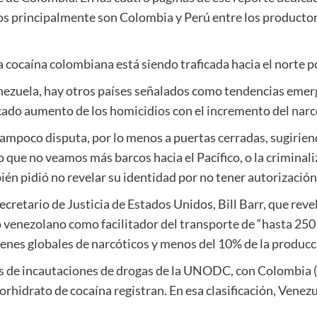
os principalmente son Colombia y Perú entre los producto
a cocaína colombiana está siendo traficada hacia el norte 
enezuela, hay otros países señalados como tendencias emer
cado aumento de los homicidios con el incremento del narc
ampoco disputa, por lo menos a puertas cerradas, sugirien
o que no veamos más barcos hacia el Pacífico, o la criminal
 pidió no revelar su identidad por no tener autorización 
retario de Justicia de Estados Unidos, Bill Barr, que reve
venezolano como facilitador del transporte de “hasta 250 
enes globales de narcóticos y menos del 10% de la producc
cas de incautaciones de drogas de la UNODC, con Colombia
orhidrato de cocaína registran. En esa clasificación, Venez