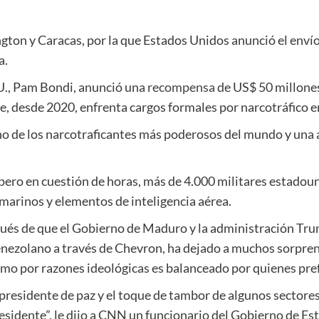
gton y Caracas, por la que Estados Unidos anunció el envío
a.
.UU., Pam Bondi, anunció una
recompensa
de US$ 50 millones
, desde 2020, enfrenta cargos formales por narcotráfico en
no de los narcotraficantes más poderosos del mundo y una 
pero en cuestión de horas, más de 4.000 militares estadoun
bmarinos y elementos de inteligencia aérea.
espués de que el Gobierno de Maduro y la administración Tr
enezolano a través de Chevron, ha dejado a muchos sorpren
mo por razones ideológicas es balanceado por quienes pref
residente de paz y el toque de tambor de algunos sectores 
presidente”, le dijo a CNN un funcionario del Gobierno de 