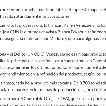
ha presentado pruebas contundentes del supuesto papel del
echazado rotundamente las acusaciones.
s, o tú la procesas o tú la traficas. Y si en Venezuela no hay
dijo a CNN la diputada chavista Blanca Eekhout, refiriéndos
os asegura ser liderada por Maduro y que hace algunas s
oga y el Delito (UNODC), Venezuela no es un país producto
ediente principal de la cocaína – está concentrada en Colomb
rásticamente en los últimos años, tanto por el aumento de l
or rendimiento en la refinación del producto, según los i
smo tiempo, cada hoja produce más cocaína. De 3.700 tonel
ela no aparece en los mapas de producción, según el últi
encia para el Control de Drogas (DEA), que, en su reporte 
 de Colombia. En las cuatro páginas de ese reporte dedicad