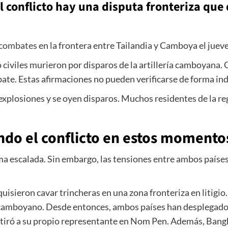
l conflicto hay una disputa fronteriza que
 combates
en la frontera entre Tailandia y Camboya el juev
 civiles murieron por disparos de la artillería camboyana. 
te. Estas afirmaciones no pueden verificarse de forma in
explosiones y se oyen disparos. Muchos residentes de la r
ando el conflicto en estos momento
tima escalada. Sin embargo, las tensiones entre ambos paí
isieron cavar trincheras en una zona fronteriza en litigio
o camboyano. Desde entonces, ambos países han desplegado 
iró a su propio representante en Nom Pen. Además, Bangko