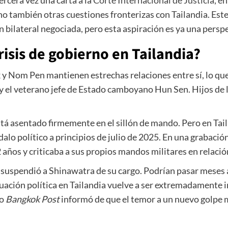
rcera vez una carta a la
Corte Internacional de Justicia,
en 
sino también otras cuestiones fronterizas con Tailandia. Est
n bilateral negociada, pero esta aspiración es ya una perspe
isis de gobierno en Tailandia?
 y Nom Pen mantienen estrechas relaciones entre sí, lo que 
y el veterano jefe de Estado camboyano Hun Sen. Hijos de 
á asentado firmemente en el sillón de mando. Pero en Taila
alo político a principios de julio de 2025. En una grabación
2 años y criticaba a sus propios mandos militares en relación
aís suspendió a Shinawatra de su cargo. Podrían pasar meses
ituación política en Tailandia vuelve a ser extremadamente i
io
Bangkok Post
informó de que el temor a un nuevo golpe mi