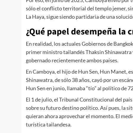
Por eso, en junio de 2025, Camboya envió por te
sólo el conflicto territorial del templo jemer, 
La Haya, sigue siendo partidaria de una solució
¿Qué papel desempeña la cr
En realidad, los actuales Gobiernos de Bangkok
primer ministro tailandés Thaksin Shinawatra 
gobernado recientemente ambos países.
En Camboya, el hijo de Hun Sen, Hun Manet, est
Shinawatra, de sólo 38 años, cayó por un escánd
Hun Sen en junio, llamaba “tío” al político de 7
El 1 de julio, el Tribunal Constitucional del p
sobre su futuro destino político. Así pues, la s
quieran ahora aprovechar el momento. El med
turística tailandesa.