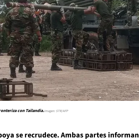
onteriza con Tailandia.
Imagen: STR/AFP
mboya se recrudece. Ambas partes informan