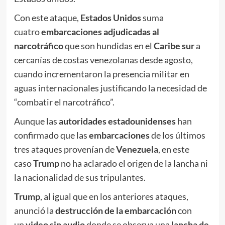
Con este ataque,
Estados Unidos
suma
cuatro
embarcaciones adjudicadas al
narcotráfico
que son hundidas en el
Caribe sur
a
cercanías de costas venezolanas desde agosto,
cuando incrementaron la presencia militar en
aguas internacionales justificando la necesidad de
“combatir el narcotráfico”.
Aunque las
autoridades estadounidenses
han
confirmado que las
embarcaciones
de los últimos
tres ataques provenían de
Venezuela
, en este
caso
Trump
no ha aclarado el origen de la lancha ni
la nacionalidad de sus tripulantes.
Trump
, al igual que en los anteriores ataques,
anunció la
destrucción de la embarcación
con
un
video sin audio
donde se observa una
lancha de