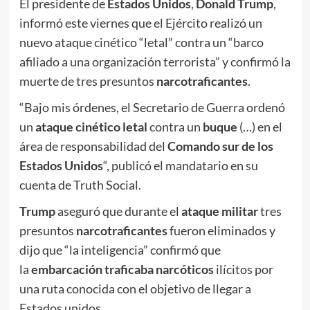
El presidente de
Estados Unidos
,
Donald Trump
,
informó este viernes que el Ejército realizó un
nuevo ataque cinético “letal” contra un “barco
afiliado a una organización terrorista” y confirmó la
muerte de tres presuntos
narcotraficantes
.
“Bajo mis órdenes, el Secretario de Guerra ordenó
un
ataque cinético letal
contra un
buque
(…) en el
área de responsabilidad del
Comando sur de los
Estados Unidos
“, publicó el mandatario en su
cuenta de Truth Social.
Trump
aseguró que durante el
ataque militar
tres
presuntos
narcotraficantes
fueron eliminados y
dijo que “la inteligencia” confirmó que
la
embarcación traficaba narcóticos
ilícitos por
una ruta conocida con el objetivo de llegar a
Estados unidos.