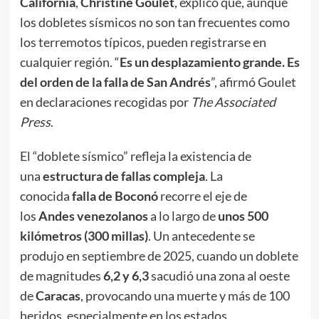
California
,
Christine Goulet
, explicó que, aunque
los dobletes sísmicos no son tan frecuentes como
los terremotos típicos, pueden registrarse en
cualquier región. “
Es un desplazamiento grande. Es
del orden de la falla de San Andrés
”, afirmó Goulet
en declaraciones recogidas por
The Associated
Press
.
El “doblete sísmico” refleja la existencia de
una
estructura de fallas compleja
. La
conocida
falla de Boconó
recorre el eje de
los
Andes venezolanos
a lo largo de
unos 500
kilómetros (300 millas)
. Un antecedente se
produjo en septiembre de 2025, cuando un doblete
de magnitudes
6,2 y 6,3
sacudió una zona al oeste
de
Caracas
, provocando una muerte y más de 100
heridos, especialmente en los estados