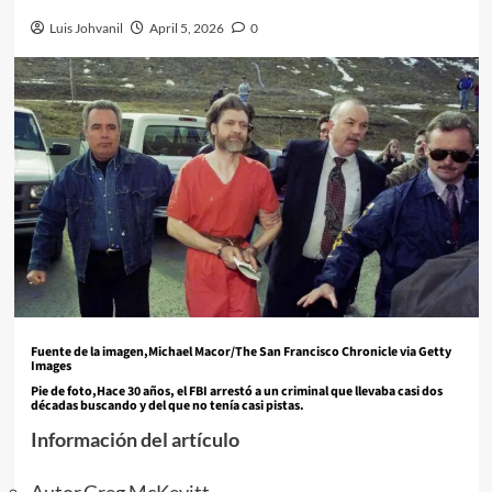
Luis Johvanil
April 5, 2026
0
Fuente de la imagen,
Michael Macor/The San Francisco Chronicle via Getty
Images
Pie de foto,
Hace 30 años, el FBI arrestó a un criminal que llevaba casi dos
décadas buscando y del que no tenía casi pistas.
Información del artículo
Autor,
Greg McKevitt