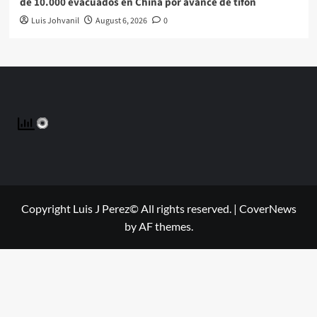
de 10.000 evacuados en China por avance de tifón
Luis Johvanil
August 6, 2026
0
Copyright Luis J Perez© All rights reserved.
|
CoverNews
by AF themes.