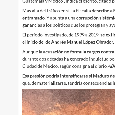
Guatemala y México”, indica el escrito, citado 
Más allá del tráfico en sí, la Fiscalía
describe a 
entramado
. Y apunta a una
corrupción sistémic
ganancias a los políticos que los protegían y a
El período investigado, de 1999 a 2019,
se exti
el inicio del de
Andrés Manuel López Obrador,
Aunque
la acusación no formula cargos contr
durante dos décadas ha generado inquietud polí
Ciudad de México, según consigna el diario
AB
Esa presión podría intensificarse si Maduro d
que, de materializarse, tendría consecuencias i