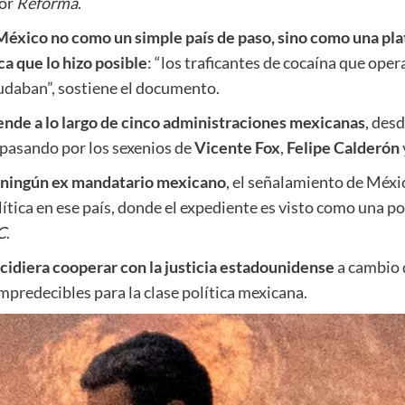
por
Reforma
.
México no como un simple país de paso, sino como una plat
a que lo hizo posible
: “los traficantes de cocaína que ope
yudaban”, sostiene el documento.
ende a lo largo de cinco administraciones mexicanas
, desd
pasando por los sexenios de
Vicente Fox
,
Felipe Calderón
a ningún ex mandatario mexicano
, el señalamiento de Méx
tica en ese país, donde el expediente es visto como una p
C
.
ecidiera cooperar con la justicia estadounidense
a cambio 
mpredecibles para la clase política mexicana.