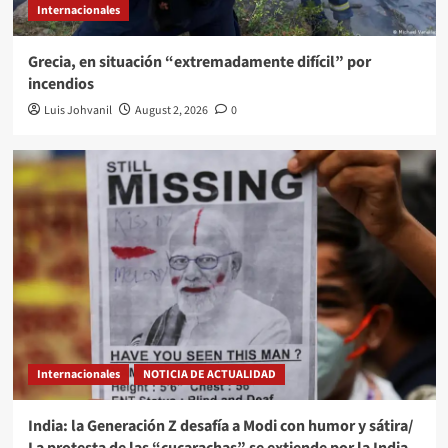
Internacionales
Grecia, en situación “extremadamente difícil” por
incendios
Luis Johvanil
August 2, 2026
0
Internacionales
NOTICIA DE ACTUALIDAD
India: la Generación Z desafía a Modi con humor y sátira/