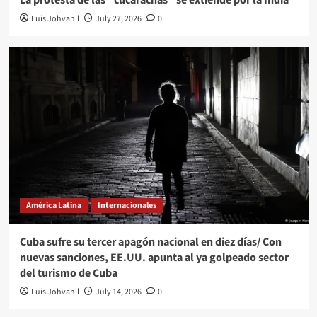
La protesta de las “cucarachas” se extiende por la India
Luis Johvanil
July 27, 2026
0
América Latina
Internacionales
Cuba sufre su tercer apagón nacional en diez días/ Con
nuevas sanciones, EE.UU. apunta al ya golpeado sector
del turismo de Cuba
Luis Johvanil
July 14, 2026
0